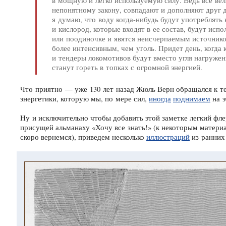
в мощную и легко используемую силу. Ведь все ве
непонятному закону, совпадают и дополняют друг д
я думаю, что воду
когда-нибудь
будут употреблять 
и кислород, которые входят в ее состав, будут исп
или поодиночке и явятся неисчерпаемым источником
более интенсивным, чем уголь. Придет день, когда 
и тендеры локомотивов будут вместо угля нагружен
станут гореть в топках с огромной энергией.
Что приятно — уже 130 лет назад Жюль Верн обращался к т
энергетики, которую мы, по мере сил,
иногда
поднимаем
на 
Ну и исключительно чтобы добавить этой заметке легкий фл
присущей альманаху «Хочу все знать!» (к некоторым материа
скоро вернемся), приведем несколько
иллюстраций
из ранних